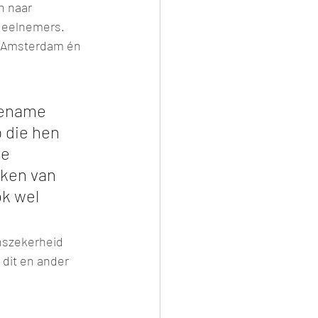
n naar 
deelnemers. 
n Amsterdam én 
oename 
 die hen 
e 
rken van 
k wel 
nszekerheid 
dit en ander 