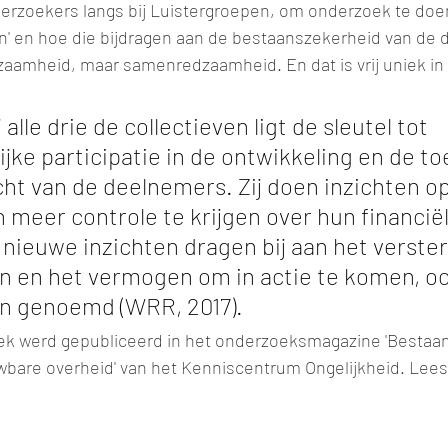
onderzoekers langs bij Luistergroepen, om onderzoek te doe
en' en hoe die bijdragen aan de bestaanszekerheid van de 
dzaamheid, maar samenredzaamheid. En dat is vrij uniek i
alle drie de collectieven ligt de sleutel tot 
jke participatie in de ontwikkeling en de t
ht van de deelnemers. Zij doen inzichten op
en meer controle te krijgen over hun financiël
 nieuwe inzichten dragen bij aan het verste
n en het vermogen om in actie te komen, oo
 genoemd (WRR, 2017).
ek werd gepubliceerd in het onderzoeksmagazine 'Bestaa
wbare overheid' van het Kenniscentrum Ongelijkheid. Lees 
.