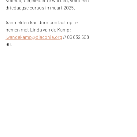
'volledig' begeleider te worden, volgt een 
driedaagse cursus in maart 2025. 
Aanmelden kan door contact op te 
nemen met Linda van de Kamp: 
l.vandekamp@diaconie.org
 // 06 832 508 
90.