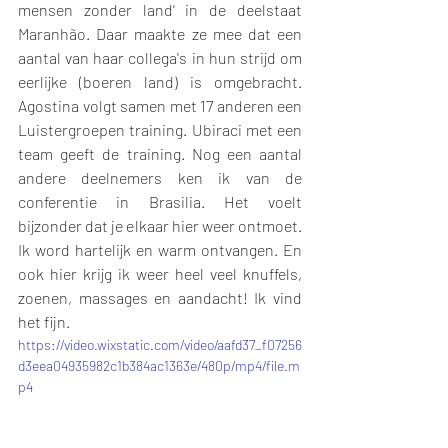
mensen zonder land' in de deelstaat 
Maranhão. Daar maakte ze mee dat een 
aantal van haar collega's in hun strijd om 
eerlijke (boeren land) is omgebracht.  
Agostina volgt samen met 17 anderen een 
Luistergroepen training. Ubiraci met een 
team geeft de training. Nog een aantal 
andere deelnemers ken ik van de 
conferentie in Brasilia. Het voelt 
bijzonder dat je elkaar hier weer ontmoet. 
Ik word hartelijk en warm ontvangen. En 
ook hier krijg ik weer heel veel knuffels, 
zoenen, massages en aandacht! Ik vind 
het fijn. 
https://video.wixstatic.com/video/aafd37_f07256
d3eea04935982c1b384ac1363e/480p/mp4/file.m
p4